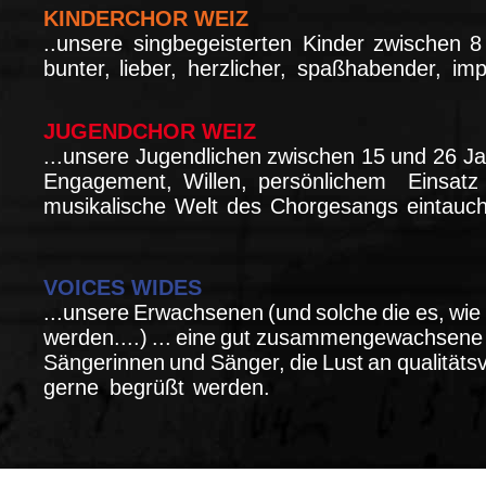
KINDERCHOR WEIZ
..unsere
singbegeisterten
Kinder
zwischen
bunter,
lieber,
herzlicher,
spaßhabender,
imp
JUGENDCHOR WEIZ
...unsere
Jugendlichen
zwischen
15
und
26
Ja
Engagement,
Willen,
persönlichem
Einsat
musikalische
Welt
des
Chorgesangs
eintauc
VOICES WIDES
...unsere
Erwachsenen
(und
solche
die
es,
wie
werden....)
...
eine
gut
zusammengewachsene
Sängerinnen
und
Sänger,
die
Lust
an
qualität
gerne
begrüßt
werden.