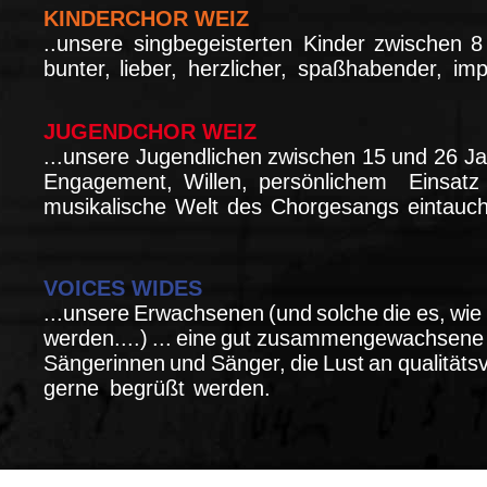
KINDERCHOR WEIZ
..unsere
singbegeisterten
Kinder
zwischen
bunter,
lieber,
herzlicher,
spaßhabender,
imp
JUGENDCHOR WEIZ
...unsere
Jugendlichen
zwischen
15
und
26
Ja
Engagement,
Willen,
persönlichem
Einsat
musikalische
Welt
des
Chorgesangs
eintauc
VOICES WIDES
...unsere
Erwachsenen
(und
solche
die
es,
wie
werden....)
...
eine
gut
zusammengewachsene
Sängerinnen
und
Sänger,
die
Lust
an
qualität
gerne
begrüßt
werden.