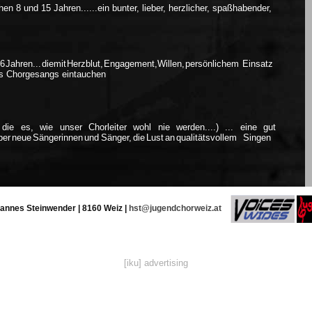
chen
8
und
15
Jahren
......
ein
bunter,
lieber,
herzlicher,
spaßhabender,
26
Jahren
...
die
mit
Herzblut,
Engagement,
Willen,
persönlichem
Einsatz
es
Chorgesangs
eintauchen
die
es,
wie
unser
Chorleiter
wohl
nie
werden....)
...
eine
gut
ber
neue
Sängerinnen
und
Sänger,
die
Lust
an
qualitätsvollem
Singen
annes Steinwender | 8160 Weiz |
hst@jugendchorweiz.at
[iku] advertising