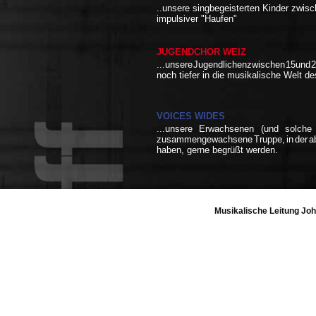
..unsere
singbegeisterten
Kinder
zwis
impulsiver
"Haufen"
JUGENDCHOR WEIZ
...unsere
Jugendlichen
zwischen
15
und
noch
tiefer
in
die
musikalische
Welt
d
VOICES WIDES
...unsere
Erwachsenen
(und
solche
zusammengewachsene
Truppe,
in
der
a
haben,
gerne
begrüßt
werden.
Musikalische Leitung Joh